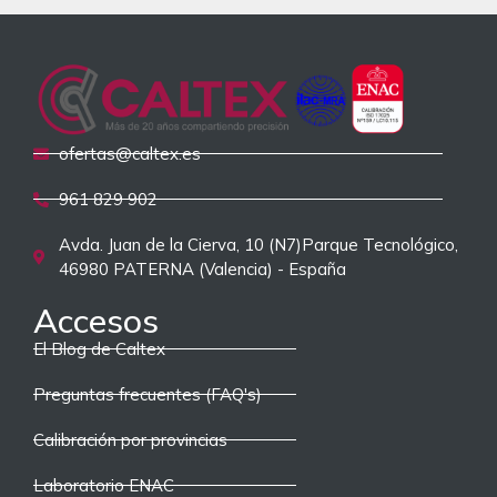
ofertas@caltex.es
961 829 902
Avda. Juan de la Cierva, 10 (N7)Parque Tecnológico,
46980 PATERNA (Valencia) - España
Accesos
El Blog de Caltex
Preguntas frecuentes (FAQ's)
Calibración por provincias
Laboratorio ENAC