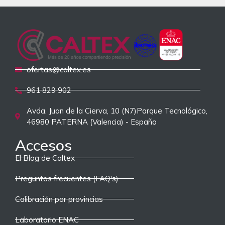
ofertas@caltex.es
961 829 902
Avda. Juan de la Cierva, 10 (N7)Parque Tecnológico,
46980 PATERNA (Valencia) - España
Accesos
El Blog de Caltex
Preguntas frecuentes (FAQ's)
Calibración por provincias
Laboratorio ENAC