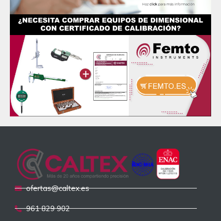
ofertas@caltex.es
961 829 902