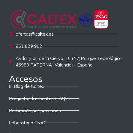
ofertas@caltex.es
961 829 902
Avda. Juan de la Cierva, 10 (N7)Parque Tecnológico,
46980 PATERNA (Valencia) - España
Accesos
El Blog de Caltex
Preguntas frecuentes (FAQ's)
Calibración por provincias
Laboratorio ENAC